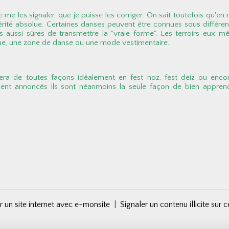
 de me les signaler, que je puisse les corriger. On sait toutefois q
vérité absolue. Certaines danses peuvent être connues sous différen
aussi sûres de transmettre la "vraie forme". Les terroirs eux-même
que, une zone de danse ou une mode vestimentaire.
era de toutes façons idéalement en fest noz, fest deiz ou enc
ent annoncés ils sont néanmoins la seule façon de bien appren
r un site internet avec e-monsite
Signaler un contenu illicite sur c