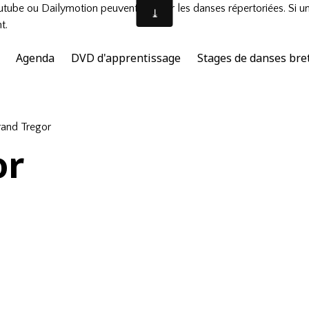
tube ou Dailymotion peuvent illustrer les danses répertoriées. Si u
t.
Agenda
DVD d'apprentissage
Stages de danses bre
rand Tregor
or