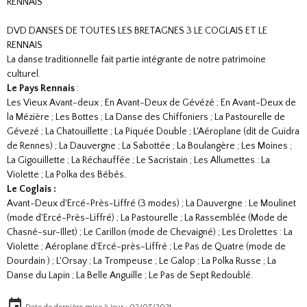
DVD DANSES DE TOUTES LES BRETAGNES 3 LE COGLAIS ET LE
RENNAIS
La danse traditionnelle fait partie intégrante de notre patrimoine
culturel.
Le Pays Rennais
:
Les Vieux Avant-deux ; En Avant-Deux de Gévézé ; En Avant-Deux de
la Mézière ; Les Bottes ; La Danse des Chiffoniers ; La Pastourelle de
Gévezé ; La Chatouillette ; La Piquée Double ; L'Aéroplane (dit de Guidra
de Rennes) ; La Dauvergne ; La Sabottée ; La Boulangère ; Les Moines ;
La Gigouillette ; La Réchauffée ; Le Sacristain ; Les Allumettes : La
Violette ; La Polka des Bébés.
Le Coglais :
Avant-Deux d'Ercé-Près-Liffré (3 modes) ; La Dauvergne : Le Moulinet
(mode d'Ercé-Près-Liffré) ; La Pastourelle ; La Rassemblée (Mode de
Chasné-sur-Illet) ; Le Carillon (mode de Chevaigné) ; Les Drolettes : La
Violette ; Aéroplane d'Ercé-près-Liffré ; Le Pas de Quatre (mode de
Dourdain ) ; L'Orsay ; La Trompeuse ; Le Galop ; La Polka Russe ; La
Danse du Lapin ; La Belle Anguille ; Le Pas de Sept Redoublé.