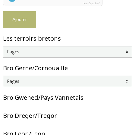
IconCaptcha ©
Ajouter
Les terroirs bretons
Bro Gerne/Cornouaille
Bro Gwened/Pays Vannetais
Bro Dreger/Tregor
Bro Leon/Leon