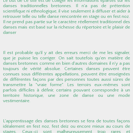
Le but de ce site est de colliger les informations éparses sur les
danses traditionnelles bretonnes. Il n'a pas de prétention
scientifique ni ethnologique, il vise seulement à diffuser et aider à
retrouver telle ou telle danse rencontrée en stage ou en fest noz.
Il ne prend pas partie sur le caractère réellement traditionnel des
danses mais est basé sur la richesse du répertoire et le plaisir de
danser
Il est probable qu'il y ait des erreurs merci de me les signaler,
que je puisse les corriger. On sait toutefois qu'en matière de
danses bretonnes comme en bien d'autres domaines il n'y a pas
toujours de vérité absolue. Certaines danses peuvent être
connues sous différentes appellations, peuvent être enseignées
de différentes façons par des personnes toutes aussi sûres de
transmettre la "vraie forme". Les terroirs eux-mêmes sont
parfois difficiles à définir, certains pouvant correspondre à un
territoire historique, une zone de danse ou une mode
vestimentaire.
L'apprentissage des danses bretonnes se fera de toutes façons
idéalement en fest noz, fest deiz ou encore mieux au cours de
stages. Ceux-ci sont malheureusement trop rares et