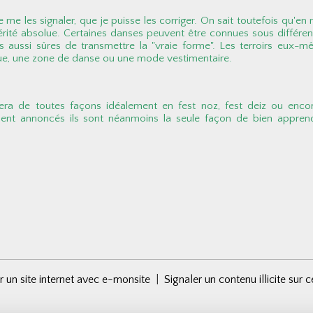
 de me les signaler, que je puisse les corriger. On sait toutefois q
vérité absolue. Certaines danses peuvent être connues sous différen
aussi sûres de transmettre la "vraie forme". Les terroirs eux-même
que, une zone de danse ou une mode vestimentaire.
era de toutes façons idéalement en fest noz, fest deiz ou enc
ent annoncés ils sont néanmoins la seule façon de bien appren
r un site internet avec e-monsite
Signaler un contenu illicite sur c