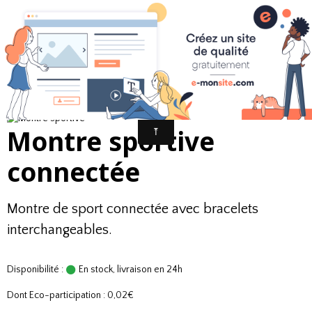
Avertissement : Des liens conduisant à des videos présentes sur Youtube
ou Dailymotion peuvent illustrer les danses répertoriées. Si une personne
présente sur l'une de ces vidéos ou ayant mis en ligne une de ces videos
en souhaite le retrait cela sera fait immédiatement.
Montre sportive
connectée
Montre de sport connectée avec bracelets
interchangeables.
Disponibilité :
En stock, livraison en 24h
Dont Eco-participation : 0,02€