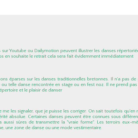
sur Youtube ou Dailymotion peuvent illustrer les danses répertorié
os en souhaite le retrait cela sera fait évidemment immédiatement
ions éparses sur les danses traditionnelles bretonnes. Il n'a pas de p
e ou telle danse rencontrée en stage ou en fest noz. Il ne prend pas 
pertoire et le plaisir de danser
 de me les signaler, que je puisse les corriger. On sait toutefois q
vérité absolue. Certaines danses peuvent être connues sous différen
aussi sûres de transmettre la "vraie forme". Les terroirs eux-même
que, une zone de danse ou une mode vestimentaire.