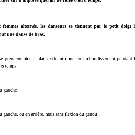
ectuer sur n'importe quel air de ridée 6 ou 8 temps.
femmes alternés, les danseurs se tiennent par le petit doigt 
tout une danse de bras.
e prennent bien à plat, excluant donc tout rebondissement pendant 
ers temps
du gauche
du gauche, ou en arrière, mais sans flexion du genou