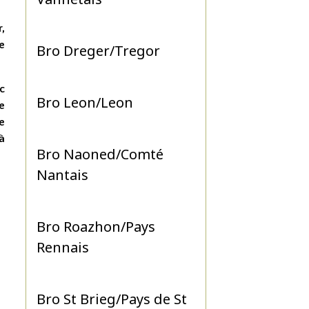
r,
le
Bro Dreger/Tregor
c
Bro Leon/Leon
te
e
à
Bro Naoned/Comté
Nantais
Bro Roazhon/Pays
Rennais
Bro St Brieg/Pays de St