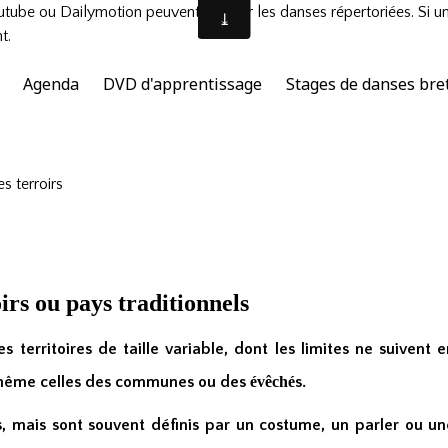
tube ou Dailymotion peuvent illustrer les danses répertoriées. Si u
t.
Agenda
DVD d'apprentissage
Stages de danses bre
es terroirs
irs ou pays traditionnels
s territoires de taille variable, dont les limites ne suivent 
 même celles des communes ou des
évêché
s.
s, mais sont souvent définis par un costume, un parler ou un