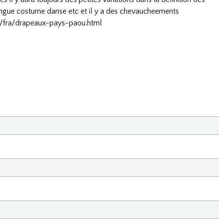
langue costume danse etc et il y a des chevaucheements
h/fra/drapeaux-pays-paou.html