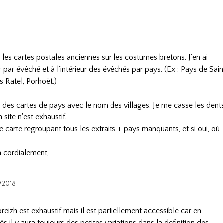
n les cartes postales anciennes sur les costumes bretons. J'en ai
r par évêché et à l'intérieur des évêchés par pays. (Ex : Pays de Sain
s Ratel, Porhoët.)
e des cartes de pays avec le nom des villages. Je me casse les dent
 site n'est exhaustif.
ne carte regroupant tous les extraits + pays manquants, et si oui, où
n cordialement,
0/2018
eizh est exhaustif mais il est partiellement accessible car en
s il y aura toujours des petites variations dans la definition des