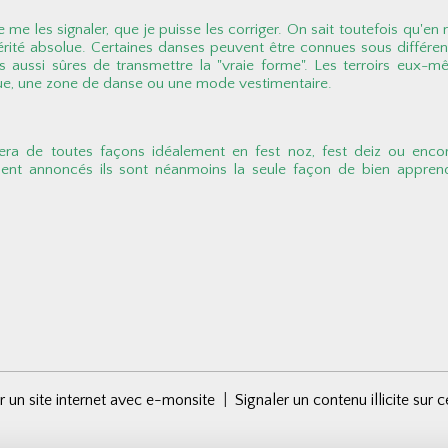
 de me les signaler, que je puisse les corriger. On sait toutefois q
vérité absolue. Certaines danses peuvent être connues sous différen
aussi sûres de transmettre la "vraie forme". Les terroirs eux-même
que, une zone de danse ou une mode vestimentaire.
era de toutes façons idéalement en fest noz, fest deiz ou enc
ent annoncés ils sont néanmoins la seule façon de bien appren
r un site internet avec e-monsite
Signaler un contenu illicite sur c